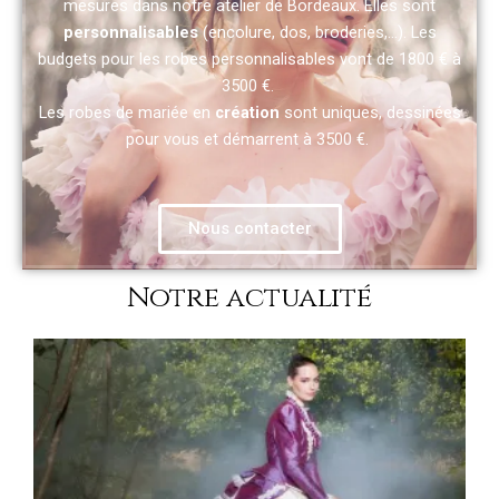
mesures dans notre atelier de Bordeaux. Elles sont
personnalisables
(encolure, dos, broderies,…). Les
budgets pour les robes personnalisables vont de 1800 € à
3500 €.
Les robes de mariée en
création
sont uniques, dessinées
pour vous et démarrent à 3500 €.
Nous contacter
Notre actualité