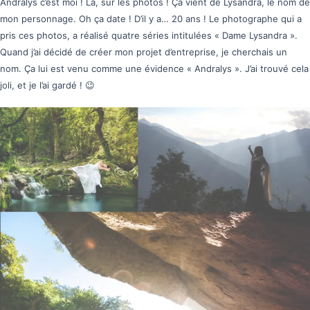
Andralys c’est moi ! Là, sur les photos ! Ça vient de Lysandra, le nom de
mon personnage. Oh ça date ! D’il y a… 20 ans ! Le photographe qui a
pris ces photos, a réalisé quatre séries intitulées « Dame Lysandra ».
Quand j’ai décidé de créer mon projet d’entreprise, je cherchais un
nom. Ça lui est venu comme une évidence « Andralys ». J’ai trouvé cela
joli, et je l’ai gardé ! 😉