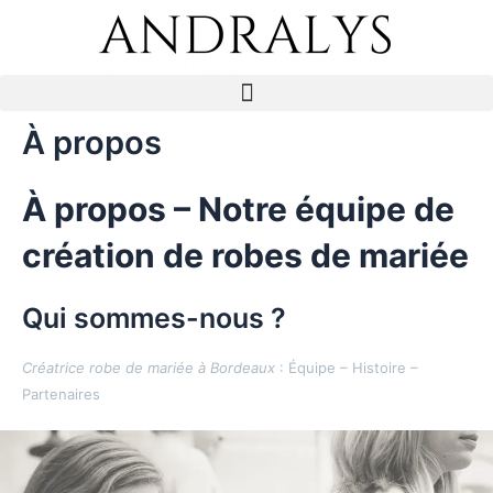
Aller
au
contenu
Menu
À propos
À propos – Notre équipe de
création de robes de mariée
Qui sommes-nous ?
Créatrice robe de mariée à Bordeaux
: Équipe – Histoire –
Partenaires