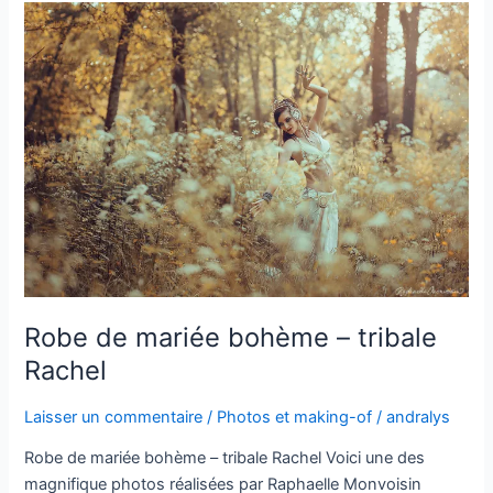
Robe
de
mariée
bohème
–
tribale
Rachel
Robe de mariée bohème – tribale
Rachel
Laisser un commentaire
/
Photos et making-of
/
andralys
Robe de mariée bohème – tribale Rachel Voici une des
magnifique photos réalisées par Raphaelle Monvoisin