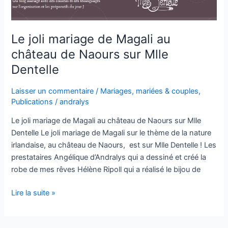
joli
mariage
de
Le joli mariage de Magali au
Magali
château de Naours sur Mlle
au
château
Dentelle
de
Naours
Laisser un commentaire
/
Mariages, mariées & couples
,
sur
Publications
/
andralys
Mlle
Le joli mariage de Magali au château de Naours sur Mlle
Dentelle
Dentelle Le joli mariage de Magali sur le thème de la nature
irlandaise, au château de Naours, est sur Mlle Dentelle ! Les
prestataires Angélique d’Andralys qui a dessiné et créé la
robe de mes rêves Hélène Ripoll qui a réalisé le bijou de
Lire la suite »