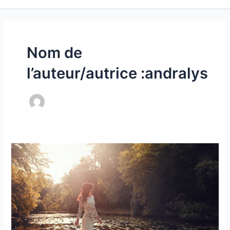
Nom de
l’auteur/autrice :andralys
Robe
de
mariée
boho
chic
Janis