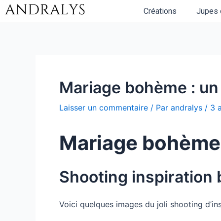
Aller
Navigation
Créations
Jupes 
au
des
contenu
articles
Mariage bohème : un j
Laisser un commentaire
/ Par
andralys
/
3 
Mariage bohème : 
Shooting inspiratio
Voici quelques images du joli shooting d’in