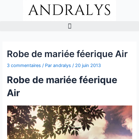
Aller
Navigation
au
des
contenu
articles
Menu
Robe de mariée féerique Air
3 commentaires
/ Par
andralys
/
20 juin 2013
Robe de mariée féerique
Air